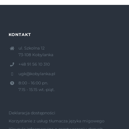
KONTAKT
ul. Szkolna 12
73-108 Kobylanka
+48 91 56 10 310
ugk@kobylanka.pl
8:00 - 16:00 pn.
7:15 - 15:15 wt.-piąt.
Deklaracja dostępności
Korzystanie z usług tłumacza języka migowego